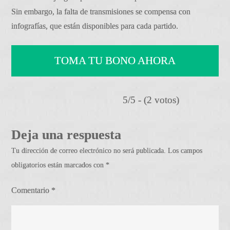
Sin embargo, la falta de transmisiones se compensa con
infografías, que están disponibles para cada partido.
TOMA TU BONO AHORA
5/5 - (2 votos)
Deja una respuesta
Tu dirección de correo electrónico no será publicada.
Los campos
obligatorios están marcados con
*
Comentario
*