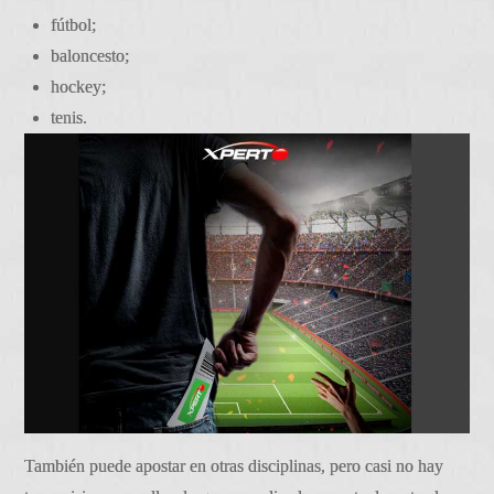
fútbol;
baloncesto;
hockey;
tenis.
También puede apostar en otras disciplinas, pero casi no hay