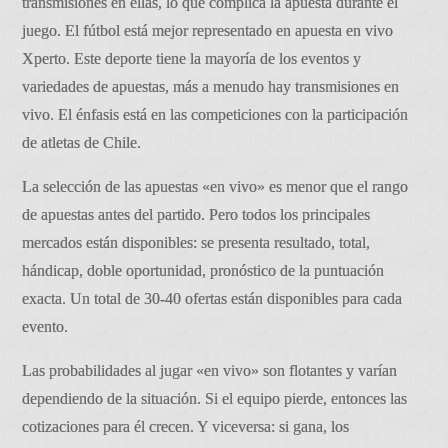
transmisiones en ellas, lo que complica la apuesta durante el
juego. El fútbol está mejor representado en apuesta en vivo
Xperto. Este deporte tiene la mayoría de los eventos y
variedades de apuestas, más a menudo hay transmisiones en
vivo. El énfasis está en las competiciones con la participación
de atletas de Chile.
La selección de las apuestas «en vivo» es menor que el rango
de apuestas antes del partido. Pero todos los principales
mercados están disponibles: se presenta resultado, total,
hándicap, doble oportunidad, pronóstico de la puntuación
exacta. Un total de 30-40 ofertas están disponibles para cada
evento.
Las probabilidades al jugar «en vivo» son flotantes y varían
dependiendo de la situación. Si el equipo pierde, entonces las
cotizaciones para él crecen. Y viceversa: si gana, los