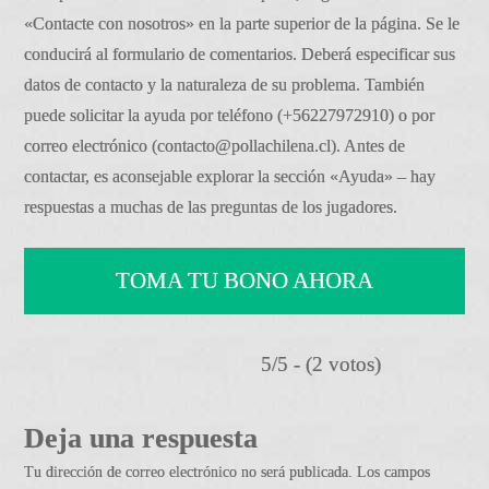
«Contacte con nosotros» en la parte superior de la página. Se le
conducirá al formulario de comentarios. Deberá especificar sus
datos de contacto y la naturaleza de su problema. También
puede solicitar la ayuda por teléfono (+56227972910) o por
correo electrónico (
contacto@pollachilena.cl
). Antes de
contactar, es aconsejable explorar la sección «Ayuda» – hay
respuestas a muchas de las preguntas de los jugadores.
TOMA TU BONO AHORA
5/5 - (2 votos)
Deja una respuesta
Tu dirección de correo electrónico no será publicada.
Los campos