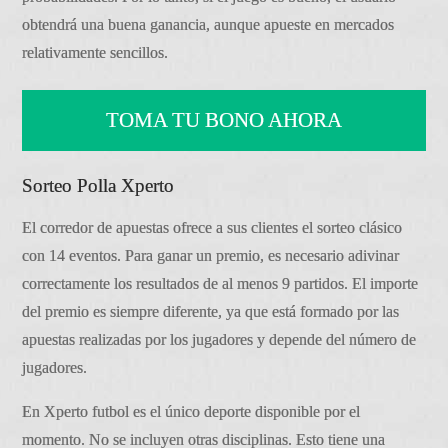
obtendrá una buena ganancia, aunque apueste en mercados
relativamente sencillos.
TOMA TU BONO AHORA
Sorteo Polla Xperto
El corredor de apuestas ofrece a sus clientes el sorteo clásico
con 14 eventos. Para ganar un premio, es necesario adivinar
correctamente los resultados de al menos 9 partidos. El importe
del premio es siempre diferente, ya que está formado por las
apuestas realizadas por los jugadores y depende del número de
jugadores.
En Xperto futbol es el único deporte disponible por el
momento. No se incluyen otras disciplinas. Esto tiene una