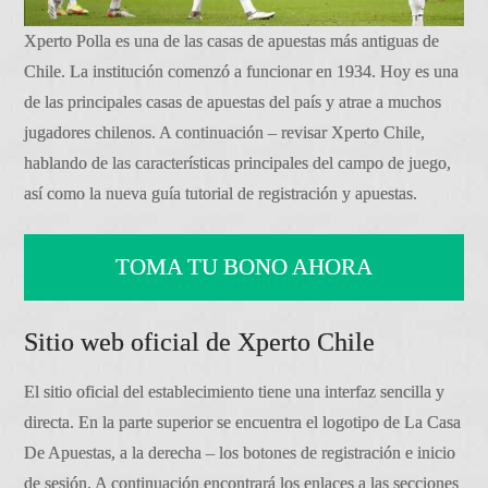
Xperto Polla es una de las casas de apuestas más antiguas de
Chile. La institución comenzó a funcionar en 1934. Hoy es una
de las principales casas de apuestas del país y atrae a muchos
jugadores chilenos. A continuación – revisar Xperto Chile,
hablando de las características principales del campo de juego,
así como la nueva guía tutorial de registración y apuestas.
TOMA TU BONO AHORA
Sitio web oficial de Xperto Chile
El sitio oficial del establecimiento tiene una interfaz sencilla y
directa. En la parte superior se encuentra el logotipo de La Casa
De Apuestas, a la derecha – los botones de registración e inicio
de sesión. A continuación encontrará los enlaces a las secciones