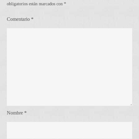
obligatorios están marcados con
*
Comentario
*
Nombre
*