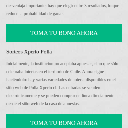
desventaja importante: hay que elegir entre 3 resultados, lo que
reduce la probabilidad de ganar.
TOMA TU BONO AHORA
Sorteos Xperto Polla
Inicialmente, la institución no aceptaba apuestas, sino que sólo
celebraba loterías en el territorio de Chile. Ahora sigue
haciéndolo: hay varias variedades de lotería disponibles en el
sitio web de Polla Xperto cl. Las entradas se venden
electrónicamente y se pueden comprar en línea directamente
desde el sitio web de la casa de apuestas.
TOMA TU BONO AHORA