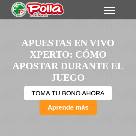
Skip
to
content
APUESTAS EN VIVO
XPERTO: CÓMO
APOSTAR DURANTE EL
JUEGO
TOMA TU BONO AHORA
Aprende más